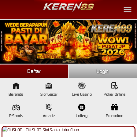
Link Alternatif
Daftar
Login
Beranda
Slot Gacor
Live Casino
Poker Online
E-Sports
Arcade
Lottery
Promotion