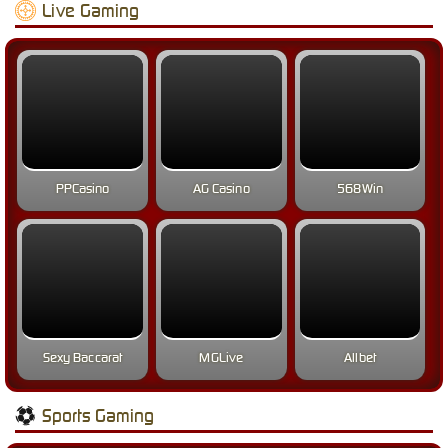
Live Gaming
PPCasino
AG Casino
568Win
Sexy Baccarat
MGLive
Allbet
Sports Gaming